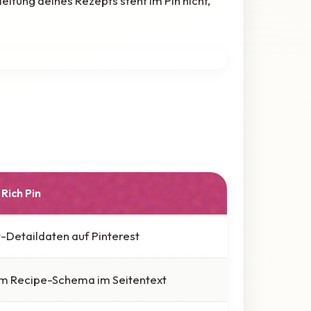
itung deines Rezepts steht im Pin nicht,
Rich Pin
-Detaildaten auf Pinterest
m Recipe-Schema im Seitentext