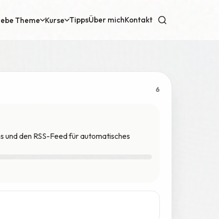
Tipps
Über mich
Kontakt
iebe Theme
Kurse
6
ns und den RSS-Feed für automatisches