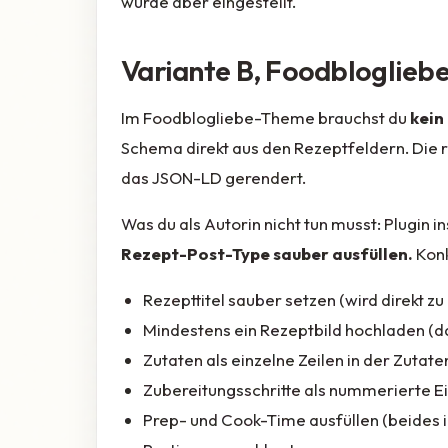
wurde aber eingestellt.
Variante B, Foodbloglie
Im Foodblogliebe-Theme brauchst du
kein
Schema direkt aus den Rezeptfeldern. Die
das JSON-LD gerendert.
Was du als Autorin nicht tun musst: Plugin 
Rezept-Post-Type sauber ausfüllen.
Konk
Rezepttitel sauber setzen (wird direkt zu
Mindestens ein Rezeptbild hochladen (d
Zutaten als einzelne Zeilen in der Zutaten
Zubereitungsschritte als nummerierte Ein
Prep- und Cook-Time ausfüllen (beides 