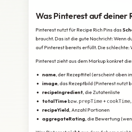
Was Pinterest auf deiner R
Pinterest nutzt für Recipe Rich Pins das
Sch
braucht. Das ist die gute Nachricht: Wenn 
auf Pinterest bereits erfüllt. Die schlechte
Pinterest zieht aus dem Markup konkret dies
name
, der Rezepttitel (erscheint oben i
image
, das Rezeptbild (Pinterest nutz
recipeIngredient
, die Zutatenliste
totalTime
bzw.
+
prepTime
cookTime
recipeYield
, Anzahl Portionen
aggregateRating
, die Bewertung (we