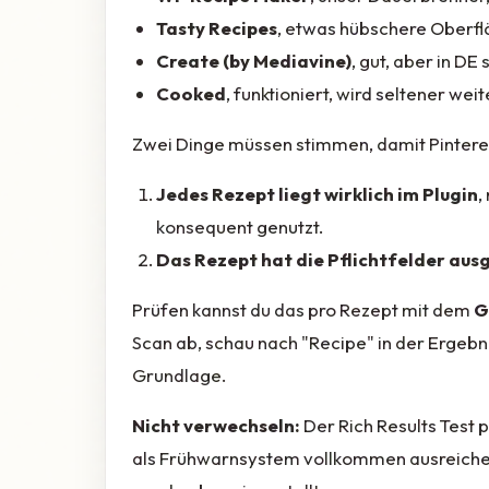
Tasty Recipes
, etwas hübschere Oberfl
Create (by Mediavine)
, gut, aber in DE
Cooked
, funktioniert, wird seltener wei
Zwei Dinge müssen stimmen, damit Pinteres
Jedes Rezept liegt wirklich im Plugin
,
konsequent genutzt.
Das Rezept hat die Pflichtfelder ausg
Prüfen kannst du das pro Rezept mit dem
G
Scan ab, schau nach "Recipe" in der Ergebnis
Grundlage.
Nicht verwechseln:
Der Rich Results Test p
als Frühwarnsystem vollkommen ausreichend. 