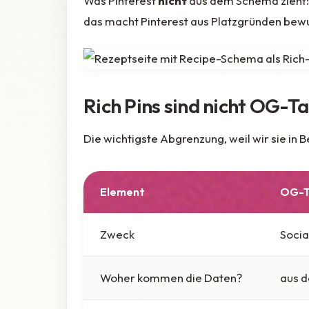
Was Pinterest
nicht
aus dem Schema zieht: Z
das macht Pinterest aus Platzgründen bewus
Rich Pins sind nicht OG-T
Die wichtigste Abgrenzung, weil wir sie in
Element
OG-T
Zweck
Socia
Woher kommen die Daten?
aus 