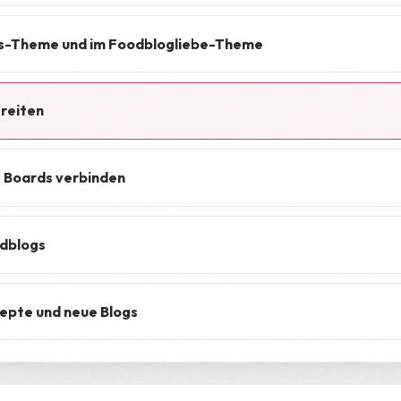
s-Theme und im Foodblogliebe-Theme
ereiten
t Boards verbinden
odblogs
zepte und neue Blogs