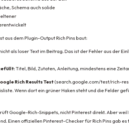
äche, Schema auch solide
 seltener
terentwickelt
t aus dem Plugin-Output Rich Pins baut:
 nicht als loser Text im Beitrag. Das ist der Fehler aus der Einl
efüllt
: Titel, Bild, Zutaten, Anleitung, mindestens eine Zei
oogle Rich Results Test
(search.google.com/test/rich-resu
liste. Wenn dort ein grüner Haken steht und die Felder gefüll
rüft Google-Rich-Snippets, nicht Pinterest direkt. Aber weil 
Einen offiziellen Pinterest-Checker für Rich Pins gab es fr