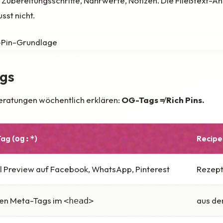
ubereitungsschritte, Nährwerte, Notizen. Die Fließtext-Anle
st nicht.
ags
 Beratungen wöchentlich erklären:
OG-Tags ≠ Rich Pins.
ag (
)
Recipe 
og:*
l Preview auf Facebook, WhatsApp, Pinterest
Rezept
den Meta-Tags im
aus de
<head>