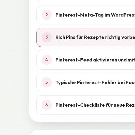
Pinterest-Meta-Tag im WordPres
2
Rich Pins für Rezepte richtig vorb
3
Pinterest-Feed aktivieren und mi
4
Typische Pinterest-Fehler bei Fo
5
Pinterest-Checkliste für neue Re
6