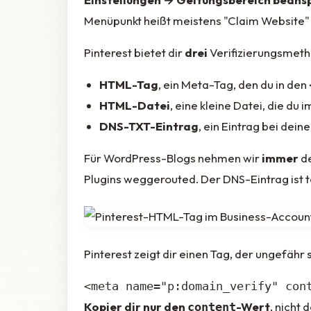
Menüpunkt heißt meistens "Claim Website"
Pinterest bietet dir
drei
Verifizierungsmeth
HTML-Tag
, ein Meta-Tag, den du in den
HTML-Datei
, eine kleine Datei, die du
DNS-TXT-Eintrag
, ein Eintrag bei de
Für WordPress-Blogs nehmen wir
immer
de
Plugins weggerouted. Der DNS-Eintrag ist t
Pinterest zeigt dir einen Tag, der ungefähr 
<
meta
name
=
"p:domain_verify"
con
Kopier dir nur den
-Wert
, nicht
content