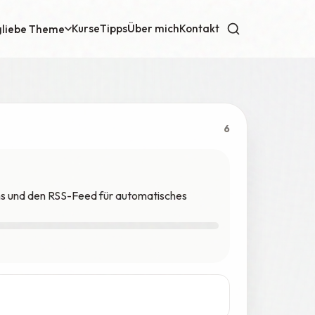
Kurse
Tipps
Über mich
Kontakt
gliebe Theme
6
ns und den RSS-Feed für automatisches