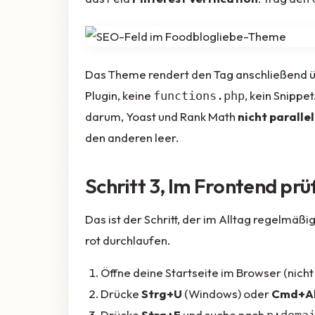
Das Theme rendert den Tag anschließend 
Plugin, keine
, kein Snippet
functions.php
darum, Yoast und Rank Math
nicht parallel
den anderen leer.
Schritt 3, Im Frontend prü
Das ist der Schritt, der im Alltag regelmä
rot durchlaufen.
Öffne deine Startseite im Browser (nicht 
Drücke
Strg+U
(Windows) oder
Cmd+A
Drücke
Strg+F
und suche nach