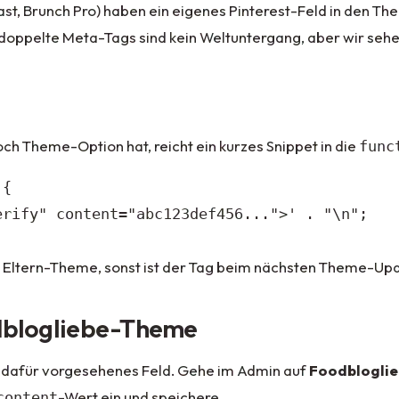
, Brunch Pro) haben ein eigenes Pinterest-Feld in den Th
 doppelte Meta-Tags sind kein Weltuntergang, aber wir sehe
h Theme-Option hat, reicht ein kurzes Snippet in die
func
 {
erify" content="abc123def456...">' . "\n";
ns Eltern-Theme, sonst ist der Tag beim nächsten Theme-Up
odblogliebe-Theme
 dafür vorgesehenes Feld. Gehe im Admin auf
Foodbloglie
-Wert ein und speichere.
content