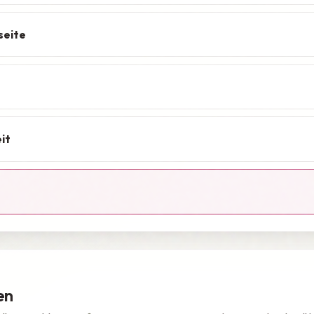
seite
it
en