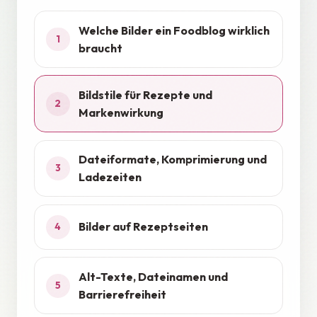
Welche Bilder ein Foodblog wirklich
1
braucht
Bildstile für Rezepte und
2
Markenwirkung
Dateiformate, Komprimierung und
3
Ladezeiten
Bilder auf Rezeptseiten
4
Alt-Texte, Dateinamen und
5
Barrierefreiheit