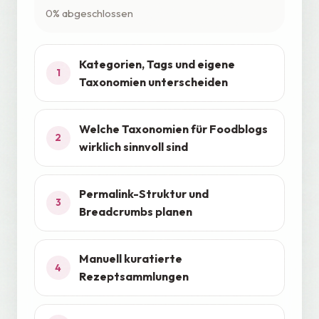
0% abgeschlossen
Kategorien, Tags und eigene
1
Taxonomien unterscheiden
Welche Taxonomien für Foodblogs
2
wirklich sinnvoll sind
Permalink-Struktur und
3
Breadcrumbs planen
Manuell kuratierte
4
Rezeptsammlungen