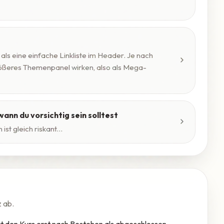
s eine einfache Linkliste im Header. Je nach
rößeres Themenpanel wirken, also als Mega-
ann du vorsichtig sein solltest
st gleich riskant...
z ab.