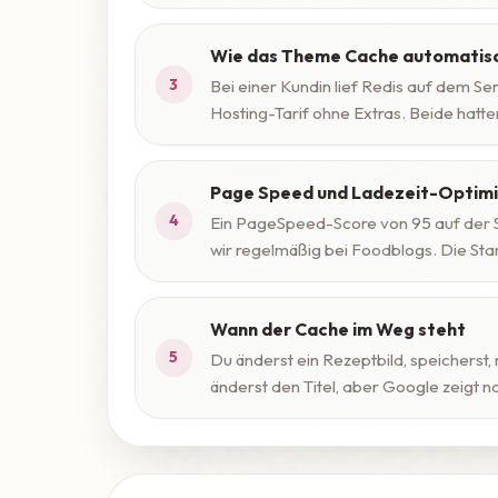
Wie das Theme Cache automatis
3
Bei einer Kundin lief Redis auf dem Se
Hosting-Tarif ohne Extras. Beide hatt
Page Speed und Ladezeit-Optim
4
Ein PageSpeed-Score von 95 auf der S
wir regelmäßig bei Foodblogs. Die Starts
Wann der Cache im Weg steht
5
Du änderst ein Rezeptbild, speicherst, r
änderst den Titel, aber Google zeigt no