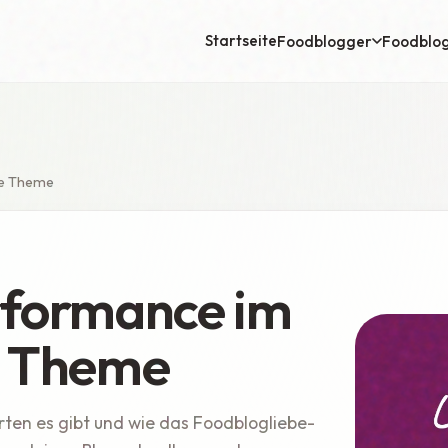
Startseite
Foodblogger
Foodblo
be Theme
rformance im
e Theme
ten es gibt und wie das Foodblogliebe-