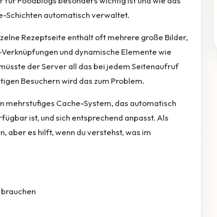
er für Foodblogs besonders wichtig ist und wie das
Schichten automatisch verwaltet.
zelne Rezeptseite enthält oft mehrere große Bilder,
ie-Verknüpfungen und dynamische Elemente wie
üsste der Server all das bei jedem Seitenaufruf
tigen Besuchern wird das zum Problem.
in mehrstufiges Cache-System, das automatisch
fügbar ist, und sich entsprechend anpasst. Als
 aber es hilft, wenn du verstehst, was im
n brauchen