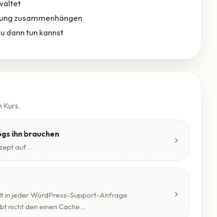
waltet
erung zusammenhängen
u dann tun kannst
n Kurs.
gs ihn brauchen
ept auf...
llt in jeder WordPress-Support-Anfrage
bt nicht den einen Cache...